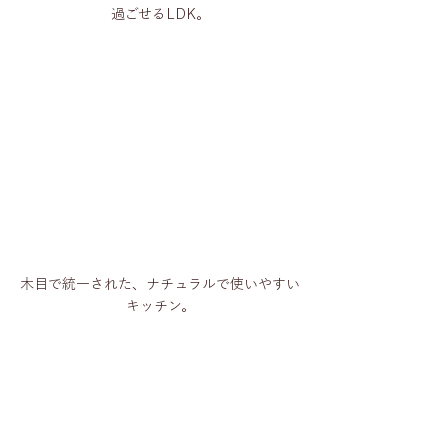
過ごせるLDK。
木目で統一された、ナチュラルで使いやすい
キッチン。