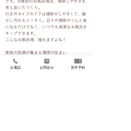
でも、N様邸のお風呂場は、掃除しやすさを
考え抜いたつくり。
引き戸タイプのドアは掃除がしやすくて、細
かい汚れもスッキリ。日々の掃除がぐんと楽
になるだけでなく、いつでも清潔なお風呂を
キープできます。
こんなお風呂場、憧れますよね！
家族の笑顔が集まる理想の住まい
ただ“住む”だけではなく、家族みんなが楽し
く心地よく過ごせる空間。
お電話
お問合せ
見学予約
遊び心と暮らしやすさが見事にマッチした、
まさに理想のかたちです。
アイジーホーム
おしゃれな家
子育て世代
まずはここから（家づくりを考え始めた方への基
礎知識）