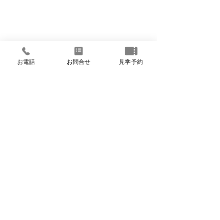
お電話
お問合せ
見学予約
ホーム
他社との差別化
施工例
展示場
アフターフォロー
見学会・イベント予約