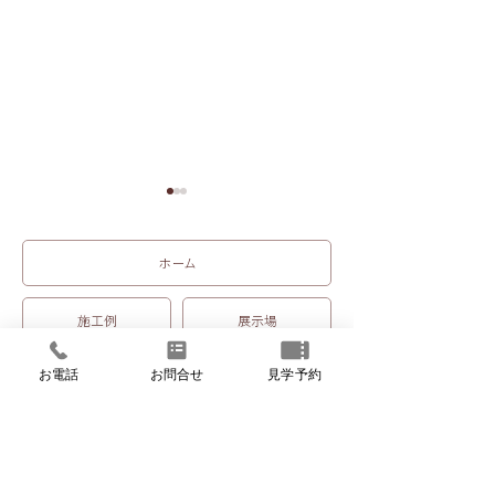
ホーム
他社との差別化
施工例
展示場
アフターフォロー
お電話
お問合せ
見学予約
見学会・イベント予約
リフォーム
FPの家とは
ブログ