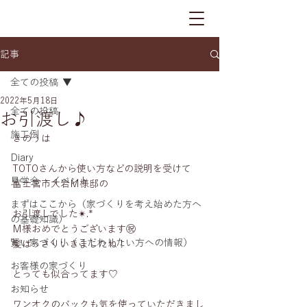
記事
全ての投稿
2022年5月18日
全ての投稿
お引渡し♪
施工例
きのうは
Diary
TOTOさんから使い方などの説明を受けて
見学会 ・イベント
富士宮市大岩M様邸の
まずはここから（家づくりを考え始めた方へ
お引渡しでした✴︎.*
の基礎知識）
M様おめでとうございます㊗️
賢い家づくり（こだわりたい方への情報）
髪ばっさりいきましたね！
お客様の家づくり
とっても似合ってます♡
お知らせ
ワンオクのバックも気を使っていただきまし