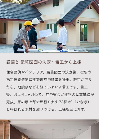
設備と 最終図面の決定〜着工から上棟
住宅設備やインテリア、最終図面の決定後、役所や
指定検査機関に建築確認申請書を提出。許可が下り
たら、地鎮祭などを経ていよいよ着工です。着工
後、およそ1ヶ月位で、柱や梁など建物の基本構造が
完成、家の最上部で屋根を支える“棟木“（むなぎ）
と呼ばれる木材を取りつける、上棟を迎えます。