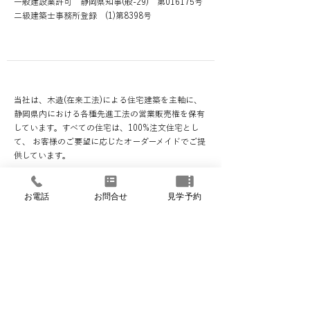
一般建設業許可 静岡県知事(般-29) 第016175号
二級建築士事務所登録 (1)第8398号
事業内容
当社は、木造(在来工法)による住宅建築を主軸に、
静岡県内における各種先進工法の営業販売権を保有
しています。すべての住宅は、100%注文住宅とし
て、 お客様のご要望に応じたオーダーメイドでご提
供しています。
お電話
お問合せ
見学予約
​富士営業所地図
アイジーホーム富士営業所（富士市伝法）