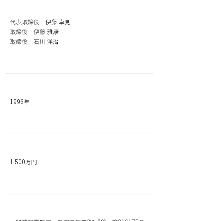
役員
代表取締役 伊藤 卓見
取締役 伊藤 雅康
取締役 石川 洋治
​設立
1996年
資本金
1,500万円
許可番号 許可等建築登録