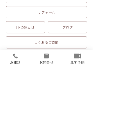
リフォーム
FPの家とは
ブログ
よくあるご質問
お問合せ
会社案内
お電話
お問合せ
見学予約
株式会社アイジーホーム
〒417-0846 静岡県富士市今井348-4
SBSマイホームセンター富士展示場内
電話：0545-30-6336／FAX：0545-30-6337
プライバシーポリシー
©
IG Home