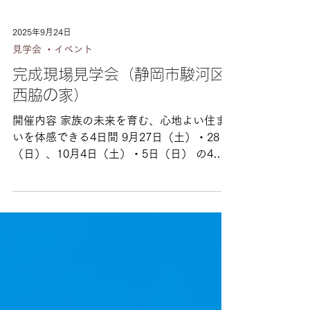
2025年9月24日
見学会 ・イベント
完成現場見学会（静岡市駿河区
西脇の家）
開催内容 家族の未来を育む、心地よい住ま
いを体感できる4日間 9月27日（土）・28日
（日）、10月4日（土）・5日（日） の4日
間限定で完成見学会を開催いたします。
「どんな間取りが暮らしやすい？」 「夏や
冬も快適に過ごせる家って？」 「おしゃれ
なデザインと性能を両立できるの？」 そん