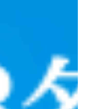
な疑問にお応えするのが、今回の完成見学会
です。 展示場とは違い、実際にお施主様が
建てられた“リアルな住まい”を体感いただけ
ます。 ◇一年中快適な「FPの家」 業界トッ
プクラスの断熱・気密性能を誇る「FPの
家」 外の暑さ寒さを遮断し、エアコン1台で
家全体が快適になるほど効率的な住環境を実
現しています。結露を防ぐ構造により、家族
の健康と住まいの耐久性を守ります。 ◇暮
らしやすさの工夫 今回ご覧いただける住ま
いには、毎日の生活を快適にする工夫が随所
に盛り込まれています。 ■家族や友人とく
つろげる セカンドリビング ■白い外壁＋光
触媒効果で汚れにくい外観 ■下がり天井×間
接照明で演出したおしゃれなキッチン ■靴
やアウトドア用品がすっきり片付く 土間収
納 ■買い置きや防災用