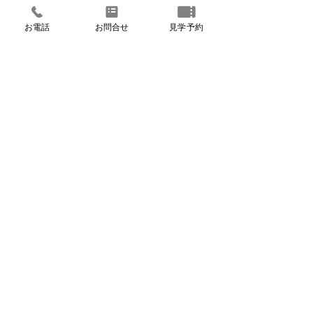
お電話
お問合せ
見学予約
ホーム
施工例
展示場
【先着3棟限定】建築資金
構造見学会×家
見学会・イベント予約
プレゼント！FPの家モニ
談会開催！
リフォーム
ターキャンペーン開催中
FPの家とは
ブログ
よくあるご質問