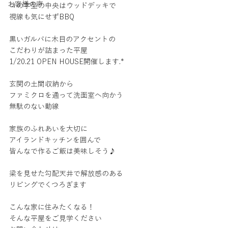
お客様の声
コの字型の中央はウッドデッキで
視線も気にせずBBQ
黒いガルバに木目のアクセントの
こだわりが詰まった平屋
1/20.21 OPEN HOUSE開催します.*
玄関の土間収納から
ファミクロを通って洗面室へ向かう
無駄のない動線
家族のふれあいを大切に
アイランドキッチンを囲んで
皆んなで作るご飯は美味しそう♪
梁を見せた勾配天井で解放感のある
リビングでくつろぎます
こんな家に住みたくなる！
そんな平屋をご見学ください