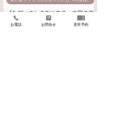
「ただいま」の先にある、玄関の工
夫 ── 施工事例5選
お電話
お問合せ
見学予約
7月28日
お客様の家づくり