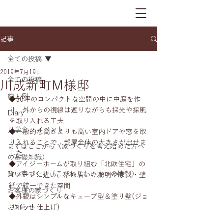
記事
全ての投稿
2019年7月19日
全ての投稿
川成新町Ｍ様邸
施工例
◆30坪のコンパクトな空間の中に中庭を作
り、外からの視線は遮りながらも採光や採風
Diary
を取り入れる工夫
見学会 ・イベント
◆一般的な高さよりも高い室内ドアや窓を取
り入れることで、部屋全体の大きさが出せま
まずはここから（家づくりを考え始めた方へ
した
の基礎知識）
◆アイジーホームが取り組む「北欧住宅」の
賢い家づくり（こだわりたい方への情報）
イメージに近い、落ち着いた照明や家具・壁
紙で統一できた空間
お客様の家づくり
◆外観はシンプルなキューブ型＆塗り壁(ジョ
お知らせ
リパット仕上げ)