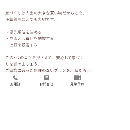
家づくりは人生の大きな買い物だからこそ、
予算管理はとても大切です。
・優先順位を決める
・見落とし費用を把握する
・上限を設定する
この3つのコツを押さえて、安心して家づく
りを進めましょう。
ご家族に合った無理のないプランを、私たち
と一緒に考えてみませんか？
お電話
お問合せ
見学予約
お気軽にご相談ください
「まだ何も決まっていないけど…」という段
階でも大丈夫。
アイジーホームでは、家づくりの第一歩を、
丁寧にサポートいたします。